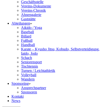
Geschäftsstelle
Vereins-Dokumente
Vereins-Chronik
Ahnengalerie
Gaststätte
Abteilungen
Aikido / Yoga
Baseball
Billard
Fußball
Handball
Karate – Kyusho Jitsu, Kobudo, Selbstverteidigung,
Iaido, Jodo
Schach
Seniorensport
Tischtennis
Turnen / Leichtathletik
Volleyball
Wandern
Sponsoring
Ansprechpartner
Sponsoren
Kontakt
News