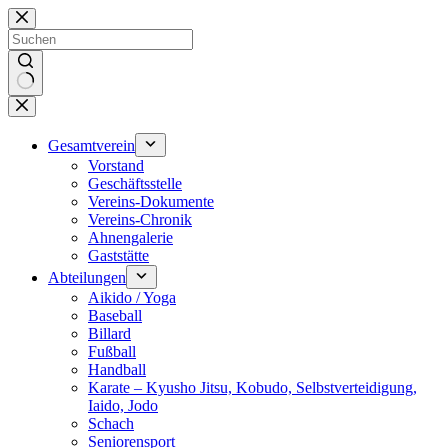
Zum
Inhalt
springen
Keine
Ergebnisse
Gesamtverein
Vorstand
Geschäftsstelle
Vereins-Dokumente
Vereins-Chronik
Ahnengalerie
Gaststätte
Abteilungen
Aikido / Yoga
Baseball
Billard
Fußball
Handball
Karate – Kyusho Jitsu, Kobudo, Selbstverteidigung,
Iaido, Jodo
Schach
Seniorensport