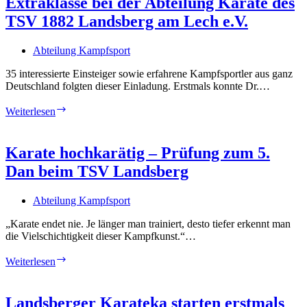
Extraklasse bei der Abteilung Karate des
im
Taunus
TSV 1882 Landsberg am Lech e.V.
Abteilung Kampfsport
35 interessierte Einsteiger sowie erfahrene Kampfsportler aus ganz
Deutschland folgten dieser Einladung. Erstmals konnte Dr.…
Selbstverteidigungstraining
Weiterlesen
der
Extraklasse
bei
Karate hochkarätig – Prüfung zum 5.
der
Dan beim TSV Landsberg
Abteilung
Karate
des
Abteilung Kampfsport
TSV
1882
„Karate endet nie. Je länger man trainiert, desto tiefer erkennt man
Landsberg
die Vielschichtigkeit dieser Kampfkunst.“…
am
Lech
Karate
Weiterlesen
e.V.
hochkarätig
–
Prüfung
Landsberger Karateka starten erstmals