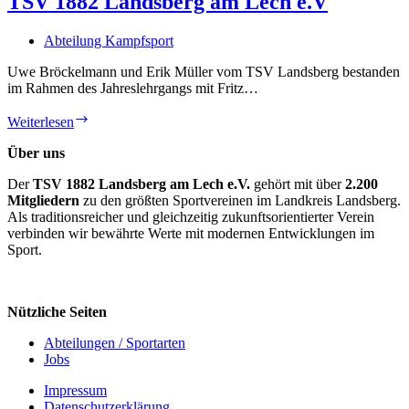
TSV 1882 Landsberg am Lech e.V
Gegner
Abteilung Kampfsport
Uwe Bröckelmann und Erik Müller vom TSV Landsberg bestanden
im Rahmen des Jahreslehrgangs mit Fritz…
Hohe
Weiterlesen
Karate
Schwarzgurt-
Über uns
Prüfung
Der
TSV 1882 Landsberg am Lech e.V.
beim
gehört mit über
2.200
Mitgliedern
zu den größten Sportvereinen im Landkreis Landsberg.
TSV
Als traditionsreicher und gleichzeitig zukunftsorientierter Verein
1882
verbinden wir bewährte Werte mit modernen Entwicklungen im
Landsberg
Sport.
am
Lech
e.V
Nützliche Seiten
Abteilungen / Sportarten
Jobs
Impressum
Datenschutzerklärung