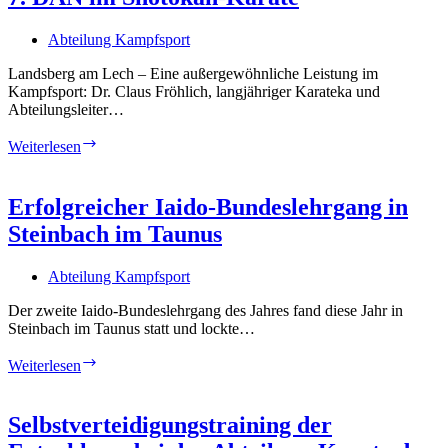
Elite
zu
Abteilung Kampfsport
Gast
in
Landsberg am Lech – Eine außergewöhnliche Leistung im
Landsberg
Kampfsport: Dr. Claus Fröhlich, langjähriger Karateka und
Abteilungsleiter…
Dr.
Weiterlesen
Claus
Fröhlich
besteht
Erfolgreicher Iaido-Bundeslehrgang in
Prüfung
Steinbach im Taunus
zum
7.
DAN
Abteilung Kampfsport
im
Shotokan-
Der zweite Iaido-Bundeslehrgang des Jahres fand diese Jahr in
Karate
Steinbach im Taunus statt und lockte…
Erfolgreicher
Weiterlesen
Iaido-
Bundeslehrgang
in
Selbstverteidigungstraining der
Steinbach