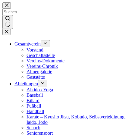
Zum
Inhalt
springen
Keine
Ergebnisse
Gesamtverein
Vorstand
Geschäftsstelle
Vereins-Dokumente
Vereins-Chronik
Ahnengalerie
Gaststätte
Abteilungen
Aikido / Yoga
Baseball
Billard
Fußball
Handball
Karate – Kyusho Jitsu, Kobudo, Selbstverteidigung,
Iaido, Jodo
Schach
Seniorensport