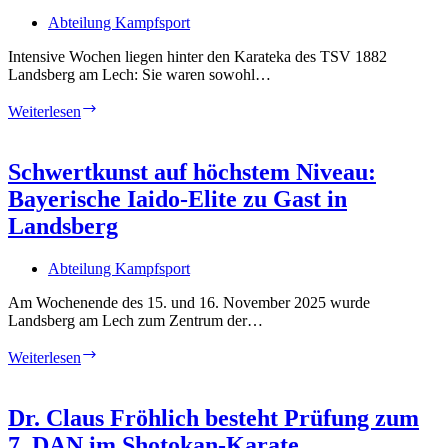
Abteilung Kampfsport
Intensive Wochen liegen hinter den Karateka des TSV 1882
Landsberg am Lech: Sie waren sowohl…
Starke
Weiterlesen
Leistungen
der
Karateka
Schwertkunst auf höchstem Niveau:
des
Bayerische Iaido-Elite zu Gast in
TSV
1882
Landsberg
Landsberg
am
Abteilung Kampfsport
Lech
bei
Am Wochenende des 15. und 16. November 2025 wurde
oberbayerischer
Landsberg am Lech zum Zentrum der…
und
bayerischer
Schwertkunst
Weiterlesen
Meisterschaft
auf
höchstem
Niveau:
Dr. Claus Fröhlich besteht Prüfung zum
Bayerische
7. DAN im Shotokan-Karate
Iaido-