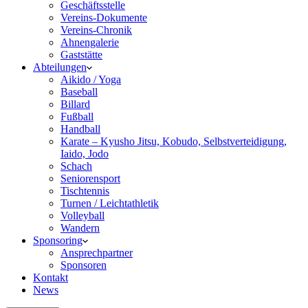
Geschäftsstelle
Vereins-Dokumente
Vereins-Chronik
Ahnengalerie
Gaststätte
Abteilungen
Aikido / Yoga
Baseball
Billard
Fußball
Handball
Karate – Kyusho Jitsu, Kobudo, Selbstverteidigung,
Iaido, Jodo
Schach
Seniorensport
Tischtennis
Turnen / Leichtathletik
Volleyball
Wandern
Sponsoring
Ansprechpartner
Sponsoren
Kontakt
News