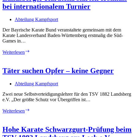
zum
bei internationalem Turnier
5.
Dan
beim
Abteilung Kampfsport
TSV
Landsberg
Der Bayrische Karate Bund veranstaltete gemeinsam mit dem
Karate Landesverband Baden-Württemberg erstmalig die Süd-
Games in…
Landsberger
Weiterlesen
Karateka
starten
erstmals
Täter suchen Opfer – keine Gegner
bei
internationalem
Abteilung Kampfsport
Turnier
Zwei neue Selbstverteidigungslehrer für den TSV 1882 Landsberg
e.V. „Der größte Schutz vor Übergriffen ist…
Täter
Weiterlesen
suchen
Opfer
–
Hohe Karate Schwarzgurt-Prüfung beim
keine